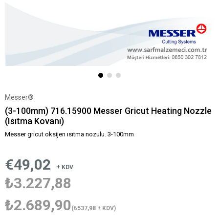
Messer®
(3-100mm) 716.15900 Messer Gricut Heating Nozzle
(Isıtma Kovanı)
Messer gricut oksijen ısıtma nozulu. 3-100mm
€49,02
+ KDV
₺3.227,88
₺2.689,90
(₺537,98 + KDV)