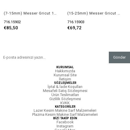
(7-15mm) Messer Gricut 1230 PMYF Cutting Nozzle
(15-25mm) Messer Gricut 1230 PMYF Cutting Nozzle
716.15902
716.15903
€85,50
€69,72
Gönder
KURUMSAL
Hakkımızda
Kurumsal Site
İletişim
SÖZLEŞMELER
İptal & İade Koşulları
Mesafeli Satış Sözleşmesi
Ürün Teslimatları
Gizlilik Sözleşmesi
KVKK
KATEGORİLER
Lazer Kesim Makine Sarf Malzemeleri
Plazma Kesim Makine Sarf Malzemeleri
BİZİ TAKİP EDİN
Facebook
Instagram