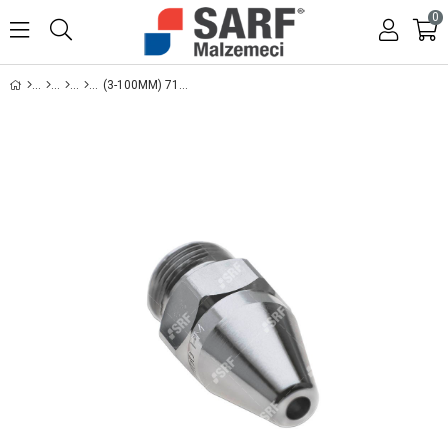
0
(3-100MM) 716.15900 MESSER GRICUT HEATING NOZZLE (ISITMA KOVANI)