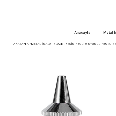
Anasayfa
Metal İ
ANASAYFA
>
METAL İMALAT
>
LAZER KESIM
>
BOCI® UYUMLU
>
BORU KE