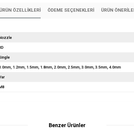
ÜRÜN ÖZELLIKLERI
ÖDEME SEÇENEKLERI
ÜRÜN ÖNERILE
Nozzle
3D
Single
1.0mm
1.2mm
1.5mm
1.8mm
2.0mm
2.5mm
3.0mm
3.5mm
4.0mm
Var
M8
Benzer Ürünler