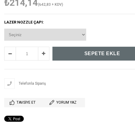
₺214,14
(₺42,83 + KDV)
LAZER NOZZLE ÇAPI:
Telefonla Sipariş
TAVSIYE ET
YORUM YAZ