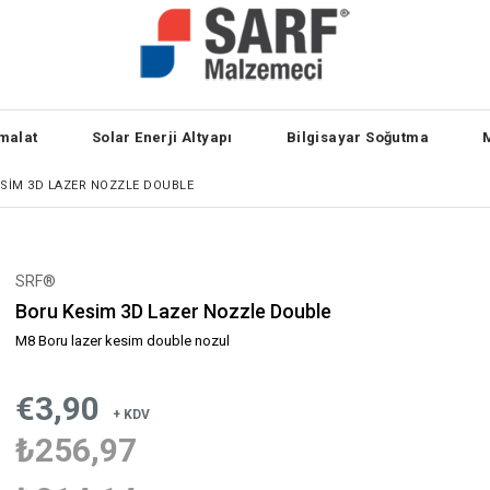
malat
Solar Enerji Altyapı
Bilgisayar Soğutma
SIM 3D LAZER NOZZLE DOUBLE
SRF®
Boru Kesim 3D Lazer Nozzle Double
M8 Boru lazer kesim double nozul
€3,90
+ KDV
₺256,97