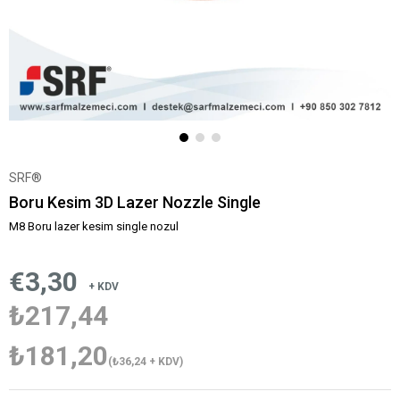
SRF®
Boru Kesim 3D Lazer Nozzle Single
M8 Boru lazer kesim single nozul
€3,30
+ KDV
₺217,44
₺181,20
(₺36,24 + KDV)