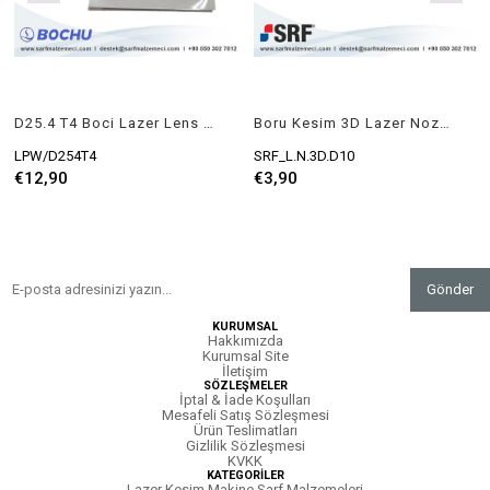
D25.4 T4 Boci Lazer Lens Koruma Camı - 8kW
Boru Kesim 3D Lazer Nozzle Double
LPW/D254T4
SRF_L.N.3D.D10
€12,90
€3,90
Gönder
KURUMSAL
Hakkımızda
Kurumsal Site
İletişim
SÖZLEŞMELER
İptal & İade Koşulları
Mesafeli Satış Sözleşmesi
Ürün Teslimatları
Gizlilik Sözleşmesi
KVKK
KATEGORİLER
Lazer Kesim Makine Sarf Malzemeleri