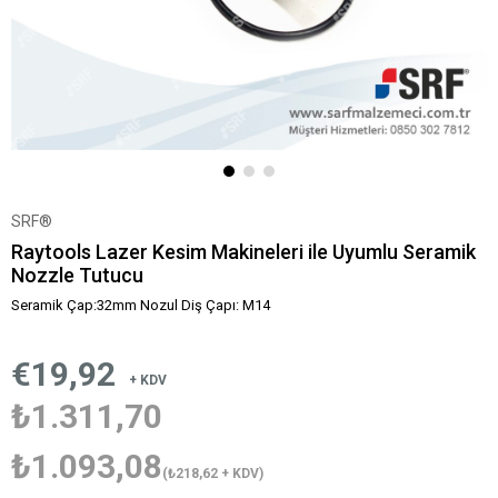
SRF®
Raytools Lazer Kesim Makineleri ile Uyumlu Seramik
Nozzle Tutucu
Seramik Çap:32mm Nozul Diş Çapı: M14
€19,92
+ KDV
₺1.311,70
₺1.093,08
(₺218,62 + KDV)