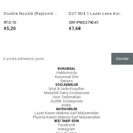
Double Nozzle (Raytools uyumlu)
D27.9D4.1 Lazer Lens Koruma Camı Çap:27.9mm Kalınlık:4.1mm
RT.D.10
SRF/PWD279D41
€5,20
€7,68
Gönder
KURUMSAL
Hakkımızda
Kurumsal Site
İletişim
SÖZLEŞMELER
İptal & İade Koşulları
Mesafeli Satış Sözleşmesi
Ürün Teslimatları
Gizlilik Sözleşmesi
KVKK
KATEGORİLER
Lazer Kesim Makine Sarf Malzemeleri
Plazma Kesim Makine Sarf Malzemeleri
BİZİ TAKİP EDİN
Facebook
Instagram