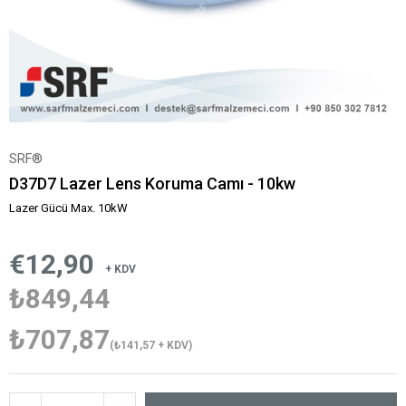
SRF®
D37D7 Lazer Lens Koruma Camı - 10kw
Lazer Gücü Max. 10kW
€12,90
+ KDV
₺849,44
₺707,87
(₺141,57 + KDV)