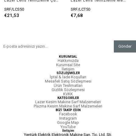
Lazer Lens Temizleme Çubuğu (Sünger) 50ad
Lazer Lens Temizleme Mendili 50ad
SRF/LCS50
SRF/LCT50
€21,53
€7,68
Gönder
KURUMSAL
Hakkımızda
Kurumsal Site
İletişim
SÖZLEŞMELER
İptal & İade Koşulları
Mesafeli Satış Sözleşmesi
Ürün Teslimatları
Gizlilik Sözleşmesi
KVKK
KATEGORİLER
Lazer Kesim Makine Sarf Malzemeleri
Plazma Kesim Makine Sarf Malzemeleri
BİZİ TAKİP EDİN
Facebook
Instagram
Google Map
YouTube
İletişim
Yentürk Elektrik Elektronik Makine San. Tic. Ltd. Şti.