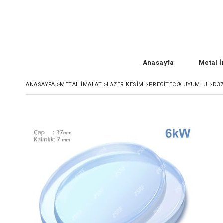
Anasayfa
Metal İ
ANASAYFA
>
METAL İMALAT
>
LAZER KESIM
>
PRECITEC® UYUMLU
>
D37