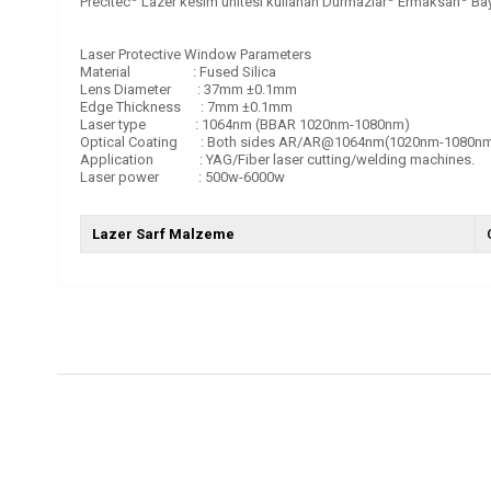
Precitec
Lazer kesim ünitesi kullanan Durmazlar
Ermaksan
Bay
Laser Protective Window Parameters
Material : Fused Silica
Lens Diameter : 37mm ±0.1mm
Edge Thickness : 7mm ±0.1mm
Laser type : 1064nm (BBAR 1020nm-1080nm)
Optical Coating : Both sides AR/AR@1064nm(1020nm-1080n
Application : YAG/Fiber laser cutting/welding machines.
Laser power : 500w-6000w
Lazer Sarf Malzeme