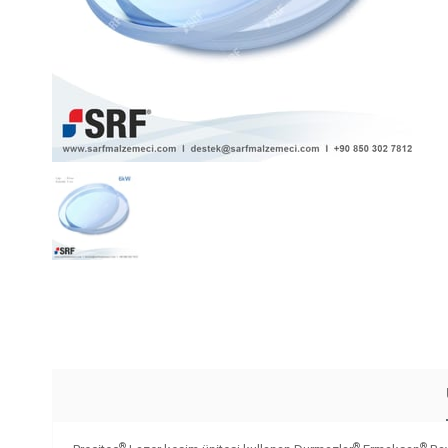
®
®
®