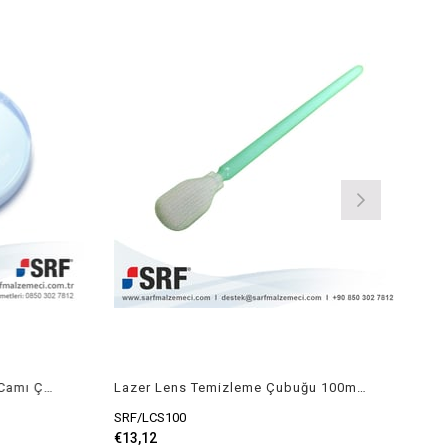
D22.35D4 Lazer Lens Koruma Camı Çap:22.35mm Kalınlık:4mm
Lazer Lens Temizleme Çubuğu 100mm 50ad
SRF/LCS100
€13,12