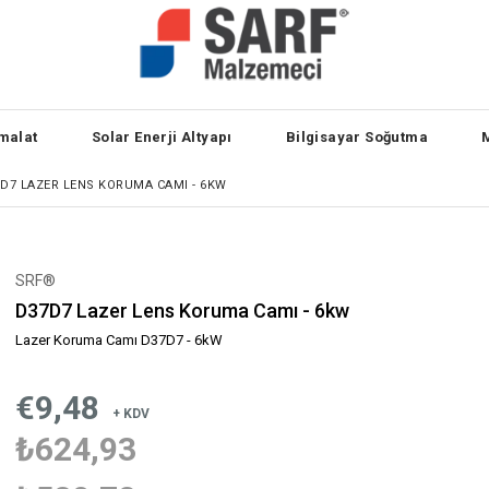
malat
Solar Enerji Altyapı
Bilgisayar Soğutma
D7 LAZER LENS KORUMA CAMI - 6KW
SRF®
D37D7 Lazer Lens Koruma Camı - 6kw
Lazer Koruma Camı D37D7 - 6kW
€9,48
+ KDV
₺624,93