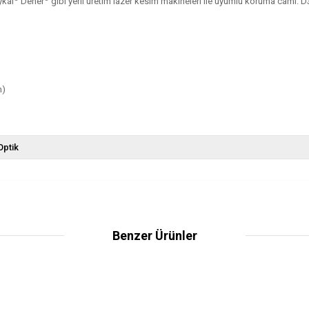
kal
Dener
gibi yerli üretim lazer kesim makineleri ile uyumlu koruma camı
m)
Optik
Benzer Ürünler