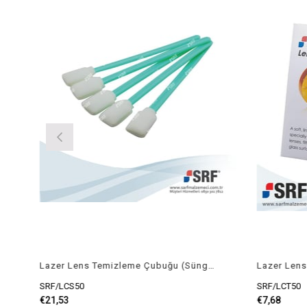
Lazer Lens Temizleme Çubuğu (Sünger) 50ad
Lazer Lens
SRF/LCS50
SRF/LCT50
€21,53
€7,68