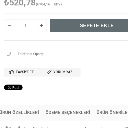
₺520,78
(₺104,16 + KDV)
Telefonla Sipariş
TAVSIYE ET
YORUM YAZ
ÜRÜN ÖZELLIKLERI
ÖDEME SEÇENEKLERI
ÜRÜN ÖNERILE
®
®